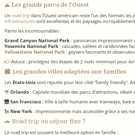
🌋 Les grands parcs de l’Ouest
Un
road trip
dans l’Ouest américain reste l’un des formats les 
infrastructures
sont excellentes et les paysages incroyablement
Parmi les incontournables :
Grand Canyon National Park
: panoramas impressionnants et
Yosemite National Park
: cascades, vallées et randonnées fac
Yellowstone National Park
: geysers fascinants et observati
👉 Astuce : privilégiez des étapes de 2 nuits minimum pour évit
🏙️ Les grandes villes adaptées aux familles
Les
États-Unis
sont réputés pour leur côté “family friendly”. Air
🌴
Orlando
: Capitale mondiale des parcs d’attractions, idéale 
🌉
San Francisco
: Ville à taille humaine avec tramways, baie
🗽
New York
: Impressionnante mais accessible grâce à ses n
🚗 Road trip ou séjour fixe ?
Le road trip est souvent la meilleure option en famille :