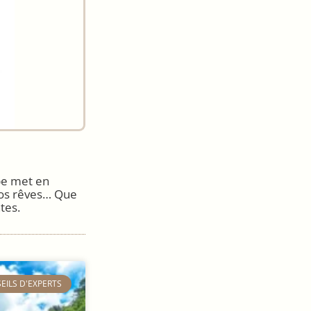
pe met en
 vos rêves… Que
tes.
SEILS D'EXPERTS