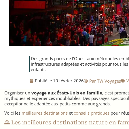
Des grands parcs de l’Ouest aux métropoles emblé
infrastructures adaptées et activités pour tous le
enfants.
Publié le
19 février 2026
​
Par
TW Voyages
Organiser un
voyage aux États-Unis en famille
, c’est prome
mythiques et expériences inoubliables. Des paysages spectacu
exceptionnelle adaptée aux petits comme aux grands.
Voici les
meilleures destinations
et
conseils pratiques
pour réuss
🌄 Les meilleures destinations nature en fami