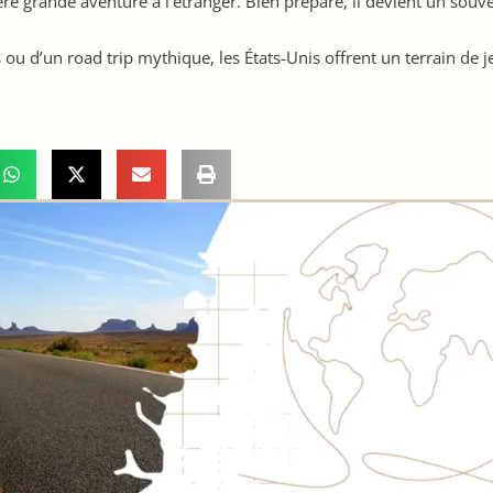
e grande aventure à l’étranger. Bien préparé, il devient un souv
ou d’un road trip mythique, les États-Unis offrent un terrain de 