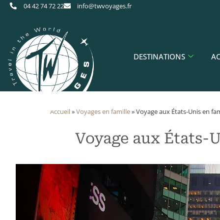
04 42 74 72 22
info@twvoyages.fr
DESTINATIONS
AC
Accueil
»
​Voyages en famille
»
Voyage aux États-Unis en fami
Voyage aux États-Un