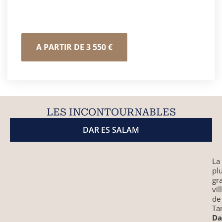
Safari et Farniente
A PARTIR DE 3 550 €
LES INCONTOURNABLES
DAR ES SALAM
La
pl
gr
vil
de
Ta
Da