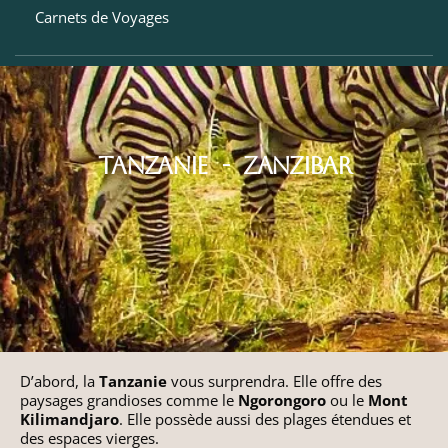
Bahamas
Carnets de Voyages
Croatie
Brésil
Finlande
Chili
Grèce
TANZANIE - ZANZIBAR
Colombie
Hongrie
Costa Rica
Pays Baltes
Cuba
Pologne
Etats-Unis (Côte Est)
République Tchèque
D’abord, la
Tanzanie
vous surprendra. Elle offre des
paysages grandioses comme le
Ngorongoro
ou le
Mont
Etats-Unis (Côte Ouest)
Kilimandjaro
. Elle possède aussi des plages étendues et
des espaces vierges.