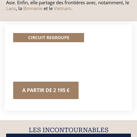
Asie. Enfin, elle partage des frontières avec, notamment, le
Nicaragua
Laos
, la
Birmanie
et le
Vietnam
.
CIRCUIT REGROUPE
DÉCOUVERTE DE LA CHINE
A PARTIR DE 2 195 €
LES INCONTOURNABLES