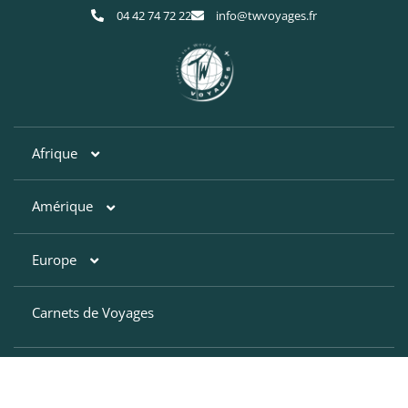
04 42 74 72 22
info@twvoyages.fr
Afrique
Amérique
Afrique du Sud
Botswana
Europe
Argentine
Egypte
Bahamas
Carnets de Voyages
Croatie
Kenya
Brésil
Finlande