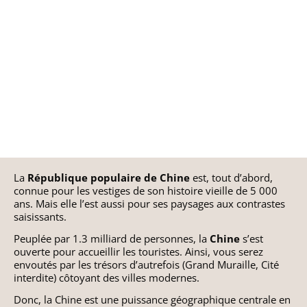
Maroc
Chili
Grèce
VOYAGE EN CHINE
Namibie
Colombie
Hongrie
Ouganda
Costa Rica
Pays Baltes
Sénégal
Cuba
Pologne
Seychelles
Etats-Unis (Côte Est)
République Tchèque
La
République populaire de Chine
est, tout d’abord,
connue pour les vestiges de son histoire vieille de 5 000
Tanzanie – Zanzibar
Etats-Unis (Côte Ouest)
ans. Mais elle l’est aussi pour ses paysages aux contrastes
saisissants.
​Peuplée par 1.3 milliard de personnes, la
Chine
s’est
Guatemala
ouverte pour accueillir les touristes. Ainsi, vous serez
envoutés par les trésors d’autrefois (Grand Muraille, Cité
interdite) côtoyant des villes modernes.
Mexique
​Donc, la Chine est une puissance géographique centrale en