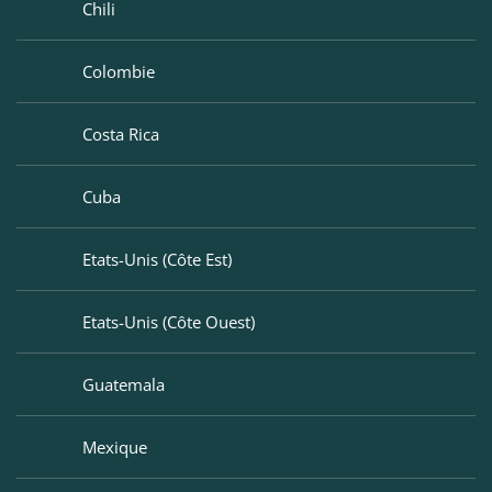
Maroc
Chili
Namibie
Colombie
Ouganda
Costa Rica
Sénégal
Cuba
Seychelles
Etats-Unis (Côte Est)
Tanzanie – Zanzibar
Etats-Unis (Côte Ouest)
Guatemala
Mexique