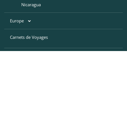
Nicaragua
Europe
Carnets de Voyages
Croatie
Finlande
Grèce
VOYAGE SUR MESURE AU CHILI
Hongrie
Pays Baltes
Pologne