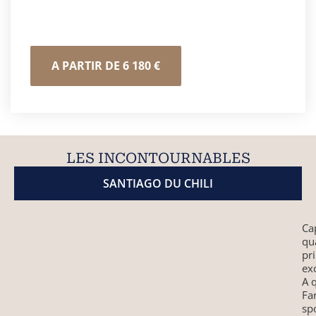
BEAUTÉS SAUVAGES DU CHILI
A PARTIR DE 6 180 €
LES INCONTOURNABLES
SANTIAGO DU CHILI
Ca
qu
pr
ex
A 
Fa
spo