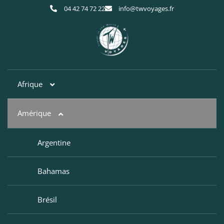
04 42 74 72 22
info@twvoyages.fr
Afrique
Amérique
Afrique du Sud
Botswana
Argentine
Egypte
Bahamas
Kenya
Brésil