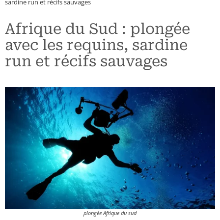
sardine run et récifs sauvages
Maroc
Chili
Grèce
Afrique du Sud : plongée
Namibie
Colombie
Hongrie
avec les requins, sardine
run et récifs sauvages
Ouganda
Costa Rica
Pays Baltes
Sénégal
Cuba
Pologne
Seychelles
Etats-Unis (Côte Est)
République Tchèque
Tanzanie – Zanzibar
Etats-Unis (Côte Ouest)
Guatemala
Mexique
plongée Afrique du sud