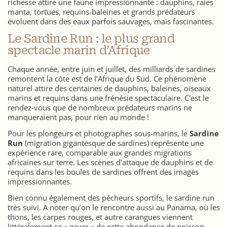
richesse attire une faune impressionnante : dauphins, raies
manta, tortues, requins-baleines et grands prédateurs
évoluent dans des eaux parfois sauvages, mais fascinantes.
Le Sardine Run : le plus grand
spectacle marin d’Afrique
Chaque année, entre juin et juillet, des milliards de sardines
remontent la côte est de l’Afrique du Sud. Ce phénomène
naturel attire des centaines de dauphins, baleines, oiseaux
marins et requins dans une frénésie spectaculaire. C’est le
rendez-vous que de nombreux prédateurs marins ne
manqueraient pas, pour rien au monde !
Pour les plongeurs et photographes sous-marins, le
Sardine
Run
(migration gigantesque de sardines) représente une
expérience rare, comparable aux grandes migrations
africaines sur terre. Les scènes d’attaque de dauphins et de
requins dans les boules de sardines offrent des images
impressionnantes.
Bien connu également des pêcheurs sportifs, le sardine run
très suivi. A noter qu’on le rencontre aussi au Panama, où les
thons, les carpes rouges, et autre carangues viennent
littéralement se « gaver » de cette abondance de poisson