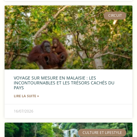
CIRCUIT
VOYAGE SUR MESURE EN MALAISIE : LES
INCONTOURNABLES ET LES TRÉSORS CACHÉS DU
PAYS
LIRE LA SUITE »
16/07/2026
​CULTURE ET LIFESTYLE