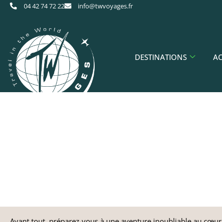
04 42 74 72 22
info@twvoyages.fr
DESTINATIONS
AC
Avant tout, préparez-vous à une aventure inoubliable au cœur 