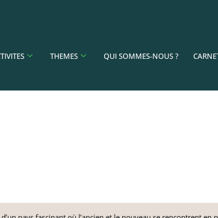
TIVITES
THEMES
QUI SOMMES-NOUS ?
CARNE
CORÉE DU SUD
d’un pays fascinant où l’ancien et le nouveau se rencontrent en 