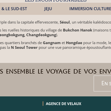
& LE SUD-EST
JEJU
IMMERSION CULTURE
le dans la capitale effervescente,
Séoul
, un véritable kaléidosc
ns les ruelles historiques du village de
Bukchon Hanok
(maisons t
eongbokgung, Changdeokgung
).
 les quartiers branchés de
Gangnam
et
Hongdae
pour la mode, le
pas la
N Seoul Tower
pour une vue panoramique époustouflant
 ensemble le voyage de vos envi
En 
AGENCE DE VELAUX