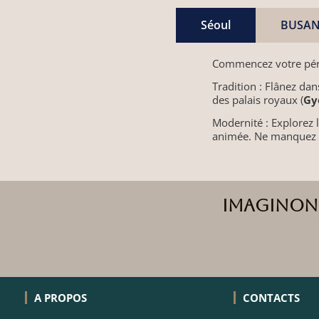
Séoul
BUSAN 
Commencez votre périp
​Tradition : Flânez da
des palais royaux (
Gy
​Modernité : Explorez
animée. Ne manquez 
Imaginons
A PROPOS
CONTACTS