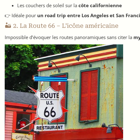
Les couchers de soleil sur la
côte californienne
👉 Idéale pour
un road trip entre Los Angeles et San Franc
🏜️ 2. La Route 66 – L’icône américaine
Impossible d’évoquer les routes panoramiques sans citer la
my