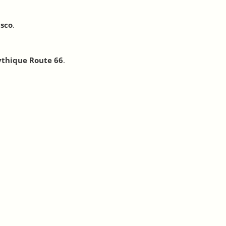
isco
.
thique
Route 66
.