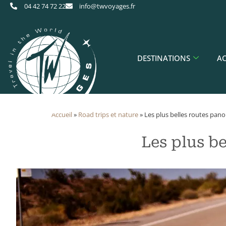
04 42 74 72 22
info@twvoyages.fr
DESTINATIONS
AC
Accueil
»
​Road trips et nature
»
Les plus belles routes pan
Les plus b