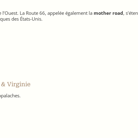
 de l’Ouest. La Route 66, appelée également la
mother road
, s’éte
iques des États-Unis.
 & Virginie
ppalaches.