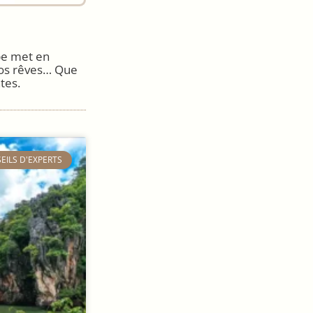
pe met en
 vos rêves… Que
tes.
SEILS D'EXPERTS