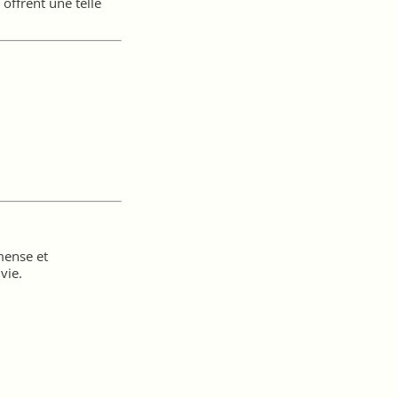
offrent une telle
mense et
vie.