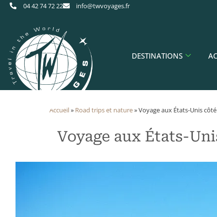
04 42 74 72 22
info@twvoyages.fr
DESTINATIONS
AC
Accueil
»
​Road trips et nature
»
Voyage aux États-Unis côté
Voyage aux États-Unis