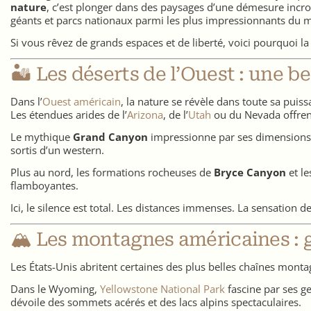
nature
, c’est plonger dans des paysages d’une démesure incro
géants et parcs nationaux parmi les plus impressionnants du 
Si vous rêvez de grands espaces et de liberté, voici pourquoi la
🏜️ Les déserts de l’Ouest : une b
Dans l’
Ouest américain
, la nature se révèle dans toute sa puiss
Les étendues arides de l’
Arizona
, de l’
Utah
ou du Nevada offren
Le mythique
Grand Canyon
impressionne par ses dimensions 
sortis d’un western.
Plus au nord, les formations rocheuses de
Bryce Canyon
et l
flamboyantes.
Ici, le silence est total. Les distances immenses. La sensation de
🏔️ Les montagnes américaines :
Les États-Unis abritent certaines des plus belles chaînes mon
Dans le Wyoming,
Yellowstone National Park
fascine par ses ge
dévoile des sommets acérés et des lacs alpins spectaculaires.