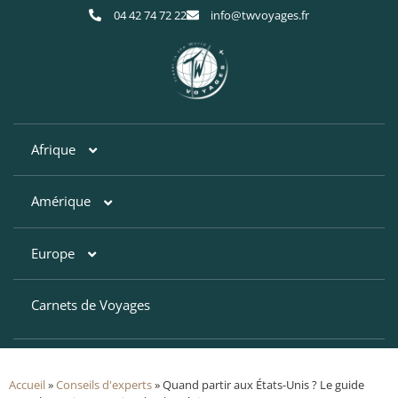
04 42 74 72 22
info@twvoyages.fr
Afrique
Amérique
Afrique du Sud
Botswana
Europe
Argentine
Egypte
Bahamas
Carnets de Voyages
Croatie
Kenya
Brésil
Finlande
Accueil
»
​Conseils d'experts
»
Quand partir aux États-Unis ? Le guide