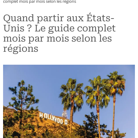
complet mois par mois selon les régions
Maroc
Chili
Grèce
Quand partir aux États-
Namibie
Colombie
Hongrie
Unis ? Le guide complet
mois par mois selon les
Ouganda
Costa Rica
Pays Baltes
régions
Sénégal
Cuba
Pologne
Seychelles
Etats-Unis (Côte Est)
République Tchèque
Tanzanie – Zanzibar
Etats-Unis (Côte Ouest)
Guatemala
Mexique