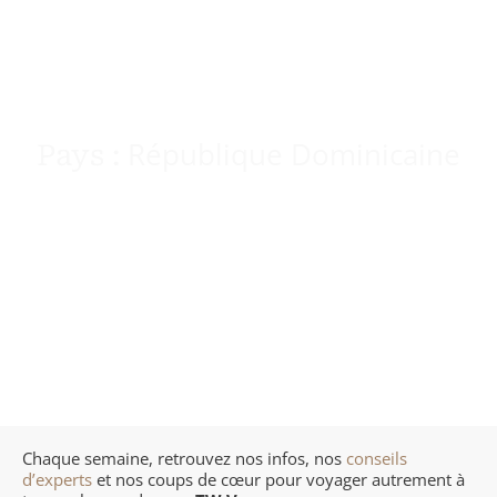
Maroc
Chili
Grèce
CARNETS DE
Namibie
Colombie
Hongrie
VOYAGES
Ouganda
Costa Rica
Pays Baltes
République Dominicaine
Pays :
Sénégal
Cuba
Pologne
Seychelles
Etats-Unis (Côte Est)
République Tchèque
Tanzanie – Zanzibar
Etats-Unis (Côte Ouest)
Guatemala
Mexique
Chaque semaine, retrouvez nos infos, nos
conseils
d’experts
et nos coups de cœur pour voyager autrement à