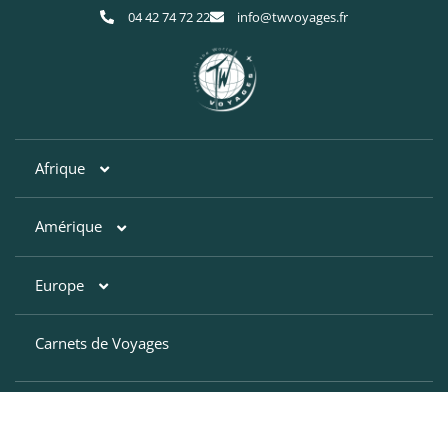
04 42 74 72 22
info@twvoyages.fr
Afrique
Amérique
Afrique du Sud
Botswana
Europe
Argentine
Egypte
Bahamas
Carnets de Voyages
Croatie
Kenya
Brésil
Finlande