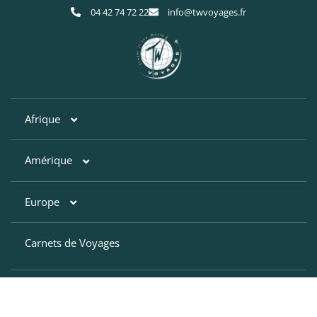
04 42 74 72 22
info@twvoyages.fr
Afrique
Amérique
Afrique du Sud
Botswana
Europe
Argentine
Egypte
Bahamas
Carnets de Voyages
Croatie
Kenya
Brésil
Finlande