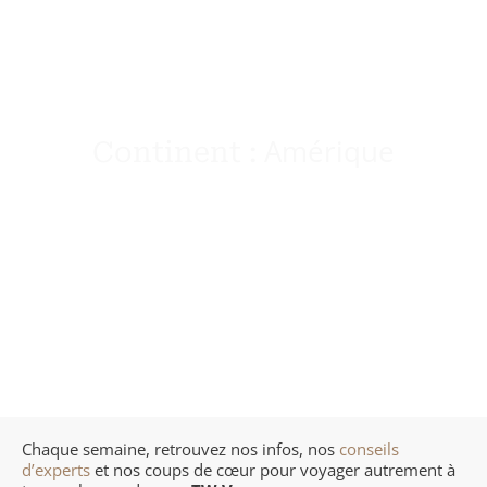
Maroc
Chili
Grèce
CARNETS DE
Namibie
Colombie
Hongrie
VOYAGES
Ouganda
Costa Rica
Pays Baltes
Amérique
Continent :
Sénégal
Cuba
Pologne
Seychelles
Etats-Unis (Côte Est)
République Tchèque
Tanzanie – Zanzibar
Etats-Unis (Côte Ouest)
Guatemala
Mexique
Chaque semaine, retrouvez nos infos, nos
conseils
d’experts
et nos coups de cœur pour voyager autrement à