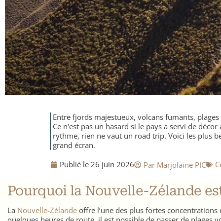
Entre fjords majestueux, volcans fumants, plage
Ce n'est pas un hasard si le pays a servi de décor
rythme, rien ne vaut un road trip. Voici les plu
grand écran.
Publié le
26 juin 2026
​
Par
Marjolaine PIC
Pourquoi la Nouvelle-Zélande est 
La
Nouvelle-Zélande
offre l’une des plus fortes concentrations
quelques heures de route, il est possible de passer de plages v