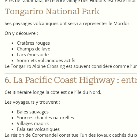
Près de Matamata, le célèbre village des Hobbits est resté intac
Tongariro National Park
Ses paysages volcaniques ont servi à représenter le Mordor.
On y découvre :
Cratères rouges
Champs de lave
Lacs émeraude
Sommets volcaniques actifs
Le Tongariro Alpine Crossing est souvent considéré comme l’u
6. La Pacific Coast Highway : ent
Cet itinéraire longe la côte est de l’île du Nord.
Les voyageurs y trouvent :
Baies sauvages
Sources chaudes naturelles
Villages maoris
Falaises volcaniques
La région de Coromandel constitue l’un des joyaux cachés du pa