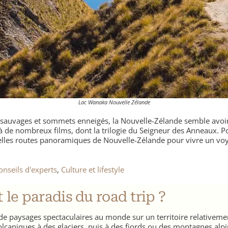
Lac Wanaka Nouvelle Zélande
s sauvages et sommets enneigés, la Nouvelle-Zélande semble avoi
 à de nombreux films, dont la trilogie du Seigneur des Anneaux. P
s belles routes panoramiques de Nouvelle-Zélande pour vivre un 
Conseils d'experts
,
​Culture et lifestyle
le paradis du road trip ?
 de paysages spectaculaires au monde sur un territoire relativem
olcaniques à des glaciers, puis à des fjords ou des montagnes alpi