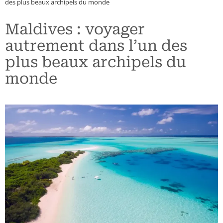
des plus beaux archipels du monde
Maroc
Chili
Grèce
Maldives : voyager
Namibie
Colombie
Hongrie
autrement dans l’un des
plus beaux archipels du
Ouganda
Costa Rica
Pays Baltes
monde
Sénégal
Cuba
Pologne
Seychelles
Etats-Unis (Côte Est)
République Tchèque
Tanzanie – Zanzibar
Etats-Unis (Côte Ouest)
Guatemala
Mexique