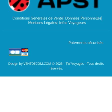
Conditions Générales de Vente
Données Personnelles
Mentions Légales
Infos Voyageurs
Paiements sécurisés
Design by VENTDECOM.COM © 2025 – TW Voyages – Tous droits
réservés.