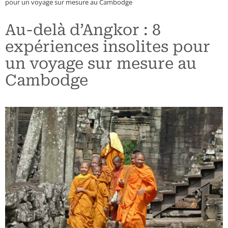
pour un voyage sur mesure au Cambodge
Maroc
Chili
Grèce
Au-delà d’Angkor : 8
Namibie
Colombie
Hongrie
expériences insolites pour
un voyage sur mesure au
Ouganda
Costa Rica
Pays Baltes
Cambodge
Sénégal
Cuba
Pologne
Seychelles
Etats-Unis (Côte Est)
République Tchèque
Tanzanie – Zanzibar
Etats-Unis (Côte Ouest)
Guatemala
Mexique